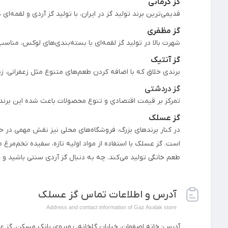
گز کرمانی
قدیمی‌ترین برند تولید گز در ایران، با تولید گز آردی و لقمه‌ا
گز مظفری
شهرت بالا در تولید گز لقمه‌ای با بسته‌بندی‌های لوکس، مناس
گز آنتیک
برندی خلاق که با اضافه کردن طعم‌های متنوع مثل زعفرانی، زنج
گز دردشتی
تمرکز بر قیمت اقتصادی و تنوع محصولات باعث شده این برند
گز عسلک
در کنار برندهای بزرگ، فروشگاه‌های محلی نیز نقش مهمی در حف
است. گز عسلک با استفاده از مواد اولیه تازه، سفیده تخم‌مرغ ط
طعم خانگی تولید می‌کند. چه به دنبال گز آردی سنتی باشید و
آدرس و اطلاعات تماس گز عسلک
Address and contact information of Gaz Asalak store
آدرس: خانه اصفهان، خیابان گلخانه، روبروی بانک مسکن، گز 