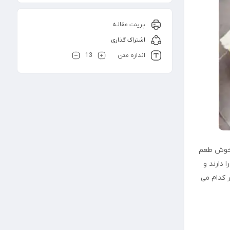
پرینت مقالـه
اشتراک گذاری
اندازه متن
13
ی خوش طعم
 دارند و
 کدام می