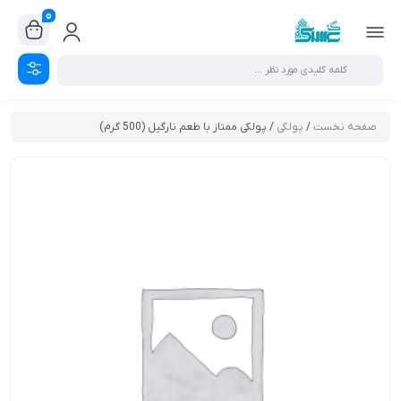
0
صفحه نخست
/
پولکی
/ پولکی ممتاز با طعم نارگیل (500 گرم)