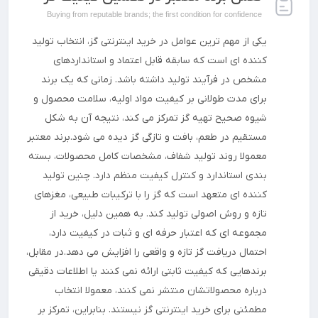
Buying from reputable brands; the first condition for confidence
یکی از مهم ترین عوامل در خرید اینترنتی گز، انتخاب تولید
کننده ای است که سابقه قابل اعتماد و استانداردهای
مشخص در فرآیند تولید داشته باشد. زمانی که یک برند
برای مدت طولانی بر کیفیت مواد اولیه، سلامت محصول و
شیوه صحیح تهیه گز تمرکز می کند، نتیجه آن به شکل
مستقیم در طعم، بافت و تازگی گز دیده می شود.برند معتبر
معمولا روند تولید شفاف، مشخصات کامل محصولات، بسته
بندی استاندارد و کنترل کیفیت منظم دارد. چنین تولید
کننده ای متعهد است که گز را با ترکیبات طبیعی، مغزهای
تازه و روش اصولی تولید کند. به همین دلیل، خرید از
مجموعه ای که اعتبار حرفه ای و ثبات در کیفیت دارد،
احتمال دریافت گز تازه و واقعی را افزایش می دهد.در مقابل،
برندهایی که کیفیت ثابتی ارائه نمی کنند یا اطلاعات دقیقی
درباره محصولاتشان منتشر نمی کنند، معمولا انتخاب
مطمئنی برای خرید اینترنتی گز نیستند. بنابراین، تمرکز بر