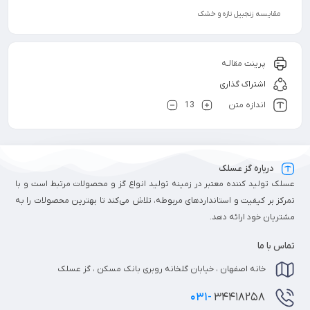
مقایسه زنجبیل تازه و خشک
پرینت مقالـه
اشتراک گذاری
اندازه متن
13
درباره گز عسلک
عسلک تولید کننده معتبر در زمینه تولید انواع گز و محصولات مرتبط است و با
تمرکز بر کیفیت و استانداردهای مربوطه، تلاش می‌کند تا بهترین محصولات را به
مشتریان خود ارائه دهد.
تماس با ما
خانه اصفهان ، خیابان گلخانه روبری بانک مسکن ، گز عسلک
031-
34418258