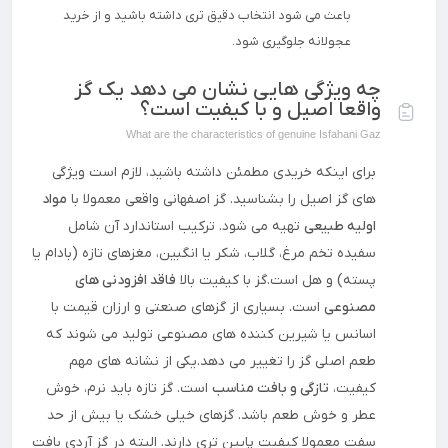
باعث می شود انتخاب دقیق تری داشته باشید و از خرید
عجولانه جلوگیری شود.
چه ویژگی هایی نشان می دهد یک گز
واقعا اصیل و با کیفیت است؟
What are the characteristics of genuine Isfahani Gaz
برای اینکه خریدی مطمئن داشته باشید، لازم است ویژگی
های گز اصیل را بشناسید. گز اصفهانی واقعی معمولا با
مواد
اولیه طبیعی
تهیه می شود. ترکیب استاندارد آن شامل
سفیده تخم مرغ، گلاب، شکر یا انگبین، مغزهای تازه (بادام یا
پسته) و هل است.گز با کیفیت بالا
فاقد افزودنی های
مصنوعی
است. بسیاری از گزهای صنعتی و ارزان قیمت با
اسانس یا شیرین کننده های مصنوعی تولید می شوند که
طعم اصلی گز را تغییر می دهد.یکی از نشانه های مهم
کیفیت،
تازگی و بافت مناسب
است. گز تازه باید نرم، خوش
عطر و خوش طعم باشد. گزهای خیلی خشک یا بیش از حد
سفت معمولا کیفیت پایین تری دارند. البته در گز آردی بافت